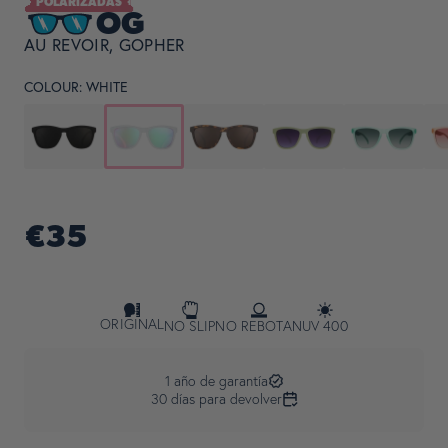
POLARIZADAS
OG
AU REVOIR, GOPHER
COLOUR:
WHITE
€35
ORIGINAL
NO SLIP
NO REBOTAN
UV 400
1 año de garantía
30 días para devolver