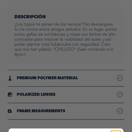
DESCRIPCIÓN
¿Los topos te ponen de los nervios? No descargues
tu ira contra estos amigos peludos. En su lugar, ponte
estas gafas de sol blancas y rosas con lentes de alto
contraste para mejorar la visibilidad del suelo y así
poder plantar más tubérculos con seguridad. Creo
que nos han pillado. *CHILLIDO* (Sale corriendo a lo
lejos.)
PREMIUM POLYMER MATERIAL
Lightweight frames designed for durability
POLARIZED LENSES
Reduced glare so your vision stays sharp & clear"
FRAME MEASUREMENTS