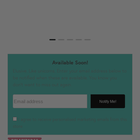
Available Soon!
Elusive. Like unicorns. Enter your email address below to
be notified when these are available. You know you
don't want to miss out again.
Email address
Notify Me!
I agree to receive personalised marketing emails from this
store